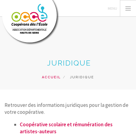
L'OCCE92
JURIDIQUE
GERER SA COOPERATIVE
ACTIONS PÉDAGOGIQUES
ACCUEIL
JURIDIQUE
RESSOURCES PEDAGOGIQUES
FORMATIONS
PRETS ET SERVICES
Retrouver des informations juridiques pour la gestion de
votre coopérative.
RECHERCHER
Coopérative scolaire et rémunération des
CONTACT
artistes-auteurs