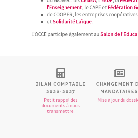
du G8 avec : les
CEMEA
, l'
EEDF
, la
Fédérat
l'Enseignement
, le CAPE et
Fédération G
de COOP.FR, les entreprises coopératives
et
Solidarité Laïque
.
L'OCCE participe également au
Salon de l'Educa
BILAN COMPTABLE
CHANGEMENT 
2026-2027
MANDATAIRES
Petit rappel des
Mise à jour du dossi
documents à nous
transmettre.