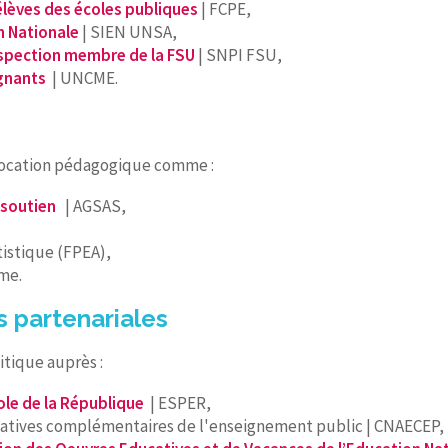
élèves des écoles publiques
| FCPE,
n Nationale
| SIEN UNSA,
nspection membre de la FSU
| SNPI FSU,
ignants
| UNCME.
à vocation pédagogique comme :
 soutien
| AGSAS,
istique (FPEA),
sme.
s partenariales
itique auprès :
ole de la République
| ESPER,
ucatives complémentaires de l'enseignement public | CNAECEP,