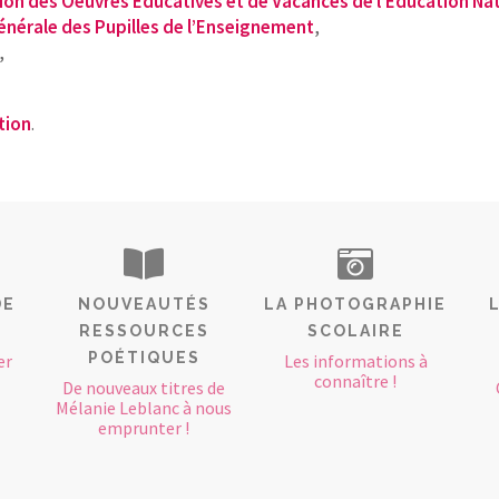
ion des Oeuvres Educatives et de Vacances de l’Education Na
énérale des Pupilles de l’Enseignement
,
,
tion
.
DE
NOUVEAUTÉS
LA PHOTOGRAPHIE
RESSOURCES
SCOLAIRE
POÉTIQUES
er
Les informations à
connaître !
De nouveaux titres de
Mélanie Leblanc à nous
emprunter !