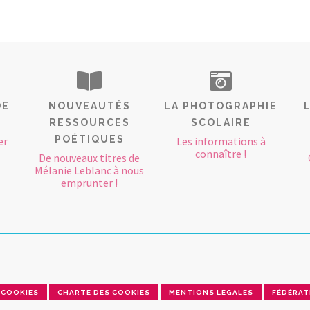
DE
NOUVEAUTÉS
LA PHOTOGRAPHIE
RESSOURCES
SCOLAIRE
POÉTIQUES
er
Les informations à
connaître !
De nouveaux titres de
Mélanie Leblanc à nous
emprunter !
COOKIES
CHARTE DES COOKIES
MENTIONS LÉGALES
FÉDÉRAT