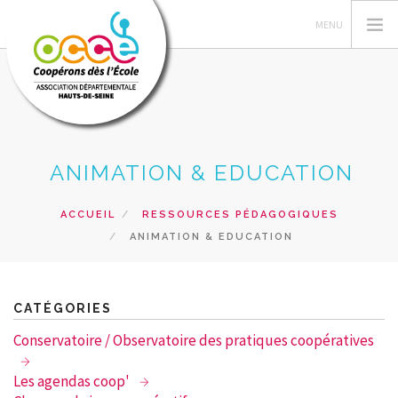
L'OCCE92
ANIMATION & EDUCATION
GERER SA COOPERATIVE
ACTIONS PÉDAGOGIQUES
ACCUEIL
RESSOURCES PÉDAGOGIQUES
ANIMATION & EDUCATION
RESSOURCES PEDAGOGIQUES
FORMATIONS
PRETS ET SERVICES
CATÉGORIES
RECHERCHER
Conservatoire / Observatoire des pratiques coopératives
CONTACT
Les agendas coop'