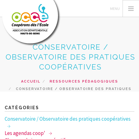
CONSERVATOIRE /
L'OCCE92
OBSERVATOIRE DES PRATIQUES
GERER SA COOPERATIVE
COOPÉRATIVES
ACTIONS PÉDAGOGIQUES
ACCUEIL
RESSOURCES PÉDAGOGIQUES
RESSOURCES PEDAGOGIQUES
CONSERVATOIRE / OBSERVATOIRE DES PRATIQUES
FORMATIONS
COOPÉRATIVES
PRETS ET SERVICES
CATÉGORIES
RECHERCHER
Conservatoire / Observatoire des pratiques coopératives
CONTACT
Les agendas coop'